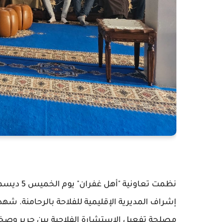
إشراف المديرية الإقليمية للفلاحة بالرحامنة. شهد
مصلحة تفعيل الاستشارة الفلاحية ببن جرير وصخور 