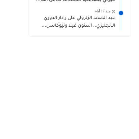
فيردي بخماسية استعدادًا لكأس أمم...
منذ 17 أيام
عبد الصمد الزلزولي على رادار الدوري
الإنجليزي.. أستون فيلا ونيوكاسل...