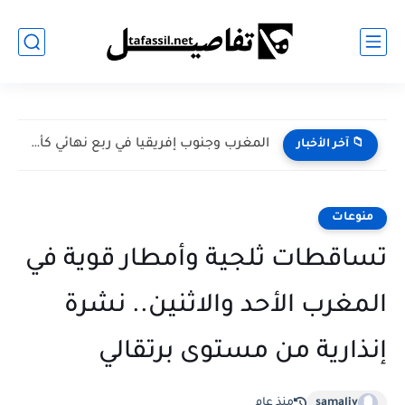
المغرب وجنوب إفريقيا في ربع نهائي كأس أمم إفريقيا للسيدات...
📁 آخر الأخبار
منوعات
تساقطات ثلجية وأمطار قوية في
المغرب الأحد والاثنين.. نشرة
إنذارية من مستوى برتقالي
samaliv
منذ عام