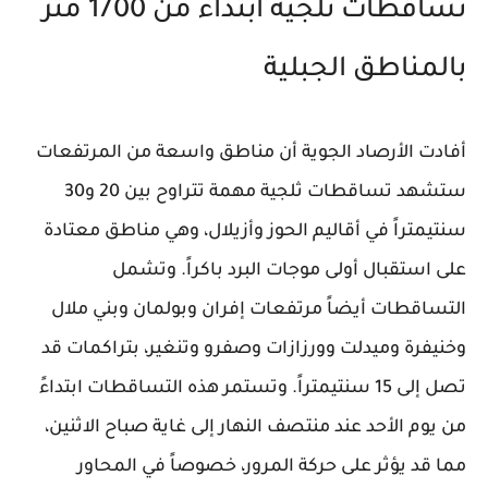
تساقطات ثلجية ابتداءً من 1700 متر
بالمناطق الجبلية
أفادت الأرصاد الجوية أن مناطق واسعة من المرتفعات
ستشهد تساقطات ثلجية مهمة تتراوح بين 20 و30
سنتيمتراً في أقاليم الحوز وأزيلال، وهي مناطق معتادة
على استقبال أولى موجات البرد باكراً. وتشمل
التساقطات أيضاً مرتفعات إفران وبولمان وبني ملال
وخنيفرة وميدلت وورزازات وصفرو وتنغير، بتراكمات قد
تصل إلى 15 سنتيمتراً. وتستمر هذه التساقطات ابتداءً
من يوم الأحد عند منتصف النهار إلى غاية صباح الاثنين،
مما قد يؤثر على حركة المرور، خصوصاً في المحاور